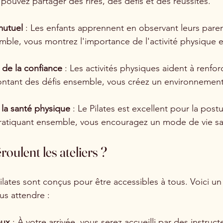
ouvez partager des rires, des défis et des réussites.
mutuel
 : Les enfants apprennent en observant leurs paren
mble, vous montrez l'importance de l'activité physique e
de la confiance
 : Les activités physiques aident à renfor
ontant des défis ensemble, vous créez un environnement
 la santé physique
 : Le Pilates est excellent pour la posture
 pratiquant ensemble, vous encouragez un mode de vie sa
ulent les ateliers ?
Pilates sont conçus pour être accessibles à tous. Voici u
us attendre :
eux
 : À votre arrivée, vous serez accueilli par des instruct