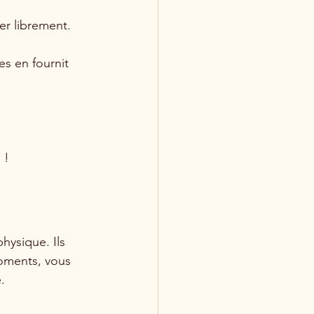
er librement.
es en fournit 
 !
hysique. Ils 
oments, vous 
.