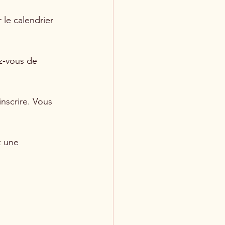
 le calendrier 
ez-vous de 
inscrire. Vous 
z une 