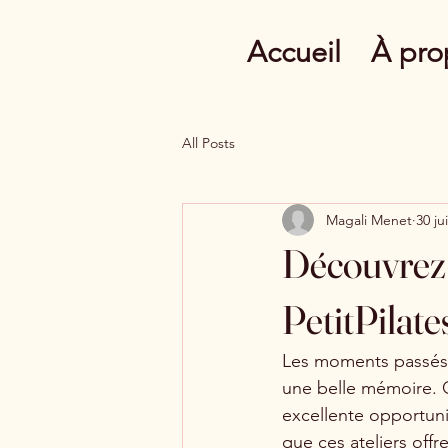
Accueil
À pro
All Posts
Magali Menet
30 ju
Découvrez 
PetitPilate
Les moments passés 
une belle mémoire. C
excellente opportunit
que ces ateliers off